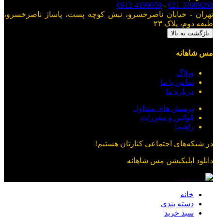
0912-4199059
-
021-33989268
تهران - خیابان ناصرخسرو، نبش کوچه پست، پاساژ ناصرخسرو،
طبقه دوم، پلاک ۲۳
بازگشت به بالا
مس شاهانه
وبلاگ
تماس با ما
درباره ما
پرسش های متداول
قوانین و مقررات
راهنما
در شبکه‌های اجتماعی کنارتان هستیم!
دانلود اپلیکیشن
مس شاهانه
خانه
دسته بندی
سبد خرید