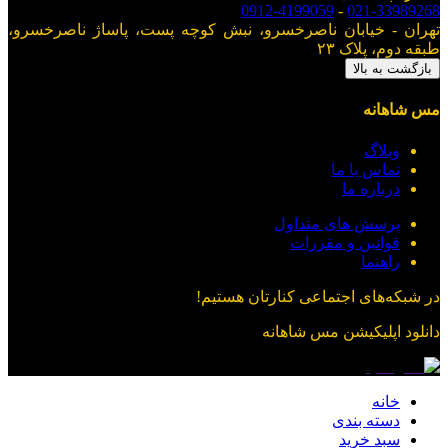
0912-4199059
-
021-33989268
تهران - خیابان ناصرخسرو، نبش کوچه پست، پاساژ ناصرخسرو،
طبقه دوم، پلاک ۲۳
بازگشت به بالا
مس شاهانه
وبلاگ
تماس با ما
درباره ما
پرسش های متداول
قوانین و مقررات
راهنما
در شبکه‌های اجتماعی کنارتان هستیم!
دانلود اپلیکیشن
مس شاهانه
خانه
دسته بندی
سبد خرید