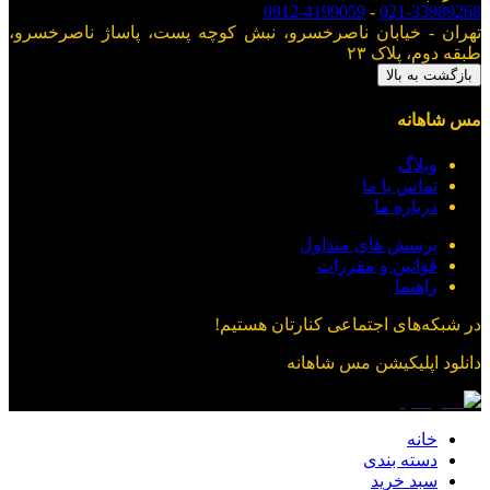
0912-4199059
-
021-33989268
تهران - خیابان ناصرخسرو، نبش کوچه پست، پاساژ ناصرخسرو،
طبقه دوم، پلاک ۲۳
بازگشت به بالا
مس شاهانه
وبلاگ
تماس با ما
درباره ما
پرسش های متداول
قوانین و مقررات
راهنما
در شبکه‌های اجتماعی کنارتان هستیم!
دانلود اپلیکیشن
مس شاهانه
خانه
دسته بندی
سبد خرید