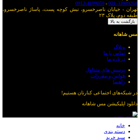
0912-4199059
-
021-33989268
تهران - خیابان ناصرخسرو، نبش کوچه پست، پاساژ ناصرخسرو،
طبقه دوم، پلاک ۲۳
بازگشت به بالا
مس شاهانه
وبلاگ
تماس با ما
درباره ما
پرسش های متداول
قوانین و مقررات
راهنما
در شبکه‌های اجتماعی کنارتان هستیم!
دانلود اپلیکیشن
مس شاهانه
خانه
دسته بندی
سبد خرید