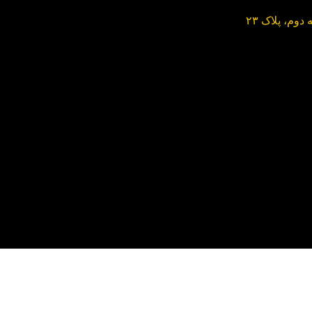
م، پلاک ۲۳