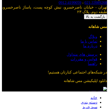
0912-4199059
-
021-33989268
تهران - خیابان ناصرخسرو، نبش کوچه پست، پاساژ ناصرخسرو،
طبقه دوم، پلاک ۲۳
بازگشت به بالا
مس شاهانه
وبلاگ
تماس با ما
درباره ما
پرسش های متداول
قوانین و مقررات
راهنما
در شبکه‌های اجتماعی کنارتان هستیم!
دانلود اپلیکیشن
مس شاهانه
خانه
دسته بندی
سبد خرید