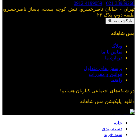
0912-4199059
-
021-33989268
تهران - خیابان ناصرخسرو، نبش کوچه پست، پاساژ ناصرخسرو،
طبقه دوم، پلاک ۲۳
بازگشت به بالا
مس شاهانه
وبلاگ
تماس با ما
درباره ما
پرسش های متداول
قوانین و مقررات
راهنما
در شبکه‌های اجتماعی کنارتان هستیم!
دانلود اپلیکیشن
مس شاهانه
خانه
دسته بندی
سبد خرید