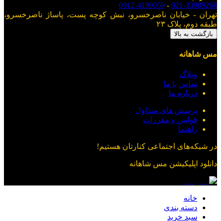
0912-4199059
-
021-33989268
تهران - خیابان ناصرخسرو، نبش کوچه پست، پاساژ ناصرخسرو،
طبقه دوم، پلاک ۲۳
بازگشت به بالا
مس شاهانه
وبلاگ
تماس با ما
درباره ما
پرسش های متداول
قوانین و مقررات
راهنما
در شبکه‌های اجتماعی کنارتان هستیم!
دانلود اپلیکیشن
مس شاهانه
خانه
دسته بندی
سبد خرید