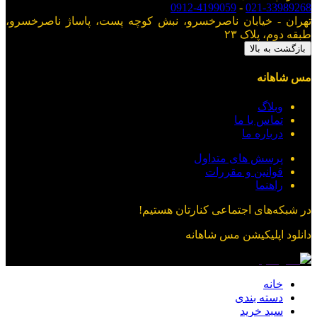
0912-4199059
-
021-33989268
تهران - خیابان ناصرخسرو، نبش کوچه پست، پاساژ ناصرخسرو،
طبقه دوم، پلاک ۲۳
بازگشت به بالا
مس شاهانه
وبلاگ
تماس با ما
درباره ما
پرسش های متداول
قوانین و مقررات
راهنما
در شبکه‌های اجتماعی کنارتان هستیم!
دانلود اپلیکیشن
مس شاهانه
خانه
دسته بندی
سبد خرید