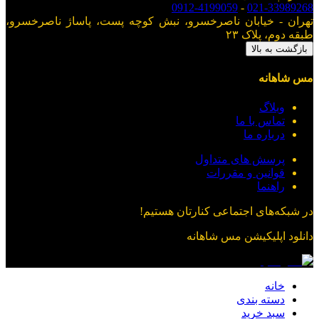
0912-4199059
-
021-33989268
تهران - خیابان ناصرخسرو، نبش کوچه پست، پاساژ ناصرخسرو،
طبقه دوم، پلاک ۲۳
بازگشت به بالا
مس شاهانه
وبلاگ
تماس با ما
درباره ما
پرسش های متداول
قوانین و مقررات
راهنما
در شبکه‌های اجتماعی کنارتان هستیم!
دانلود اپلیکیشن
مس شاهانه
خانه
دسته بندی
سبد خرید