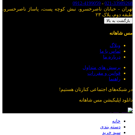
0912-4199059
-
021-33989268
تهران - خیابان ناصرخسرو، نبش کوچه پست، پاساژ ناصرخسرو،
طبقه دوم، پلاک ۲۳
بازگشت به بالا
مس شاهانه
وبلاگ
تماس با ما
درباره ما
پرسش های متداول
قوانین و مقررات
راهنما
در شبکه‌های اجتماعی کنارتان هستیم!
دانلود اپلیکیشن
مس شاهانه
خانه
دسته بندی
سبد خرید