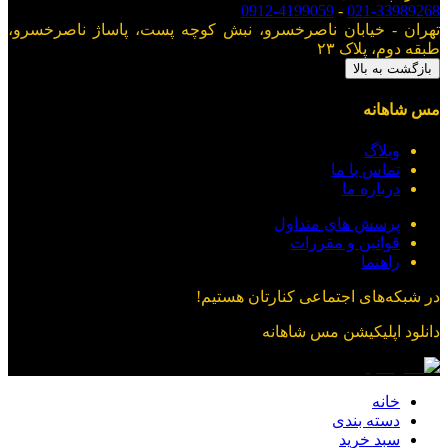
0912-4199059
-
021-33989268
تهران - خیابان ناصرخسرو، نبش کوچه پست، پاساژ ناصرخسرو،
طبقه دوم، پلاک ۲۳
بازگشت به بالا
مس شاهانه
وبلاگ
تماس با ما
درباره ما
پرسش های متداول
قوانین و مقررات
راهنما
در شبکه‌های اجتماعی کنارتان هستیم!
دانلود اپلیکیشن
مس شاهانه
خانه
دسته بندی
سبد خرید