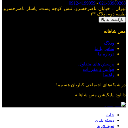
0912-4199059
-
021-33989268
تهران - خیابان ناصرخسرو، نبش کوچه پست، پاساژ ناصرخسرو،
طبقه دوم، پلاک ۲۳
بازگشت به بالا
مس شاهانه
وبلاگ
تماس با ما
درباره ما
پرسش های متداول
قوانین و مقررات
راهنما
در شبکه‌های اجتماعی کنارتان هستیم!
دانلود اپلیکیشن
مس شاهانه
خانه
دسته بندی
سبد خرید