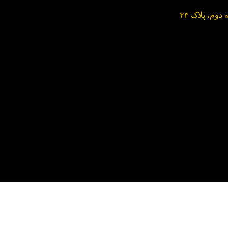
م، پلاک ۲۳