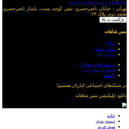
0912-4199059
-
021-33989268
تهران - خیابان ناصرخسرو، نبش کوچه پست، پاساژ ناصرخسرو،
طبقه دوم، پلاک ۲۳
بازگشت به بالا
مس شاهانه
وبلاگ
تماس با ما
درباره ما
پرسش های متداول
قوانین و مقررات
راهنما
در شبکه‌های اجتماعی کنارتان هستیم!
دانلود اپلیکیشن
مس شاهانه
خانه
دسته بندی
سبد خرید