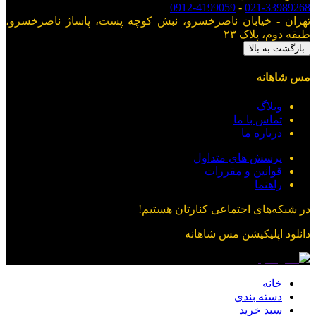
0912-4199059
-
021-33989268
تهران - خیابان ناصرخسرو، نبش کوچه پست، پاساژ ناصرخسرو،
طبقه دوم، پلاک ۲۳
بازگشت به بالا
مس شاهانه
وبلاگ
تماس با ما
درباره ما
پرسش های متداول
قوانین و مقررات
راهنما
در شبکه‌های اجتماعی کنارتان هستیم!
دانلود اپلیکیشن
مس شاهانه
خانه
دسته بندی
سبد خرید