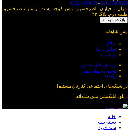
0912-4199059
-
021-33989268
تهران - خیابان ناصرخسرو، نبش کوچه پست، پاساژ ناصرخسرو،
طبقه دوم، پلاک ۲۳
بازگشت به بالا
مس شاهانه
وبلاگ
تماس با ما
درباره ما
پرسش های متداول
قوانین و مقررات
راهنما
در شبکه‌های اجتماعی کنارتان هستیم!
دانلود اپلیکیشن
مس شاهانه
خانه
دسته بندی
سبد خرید