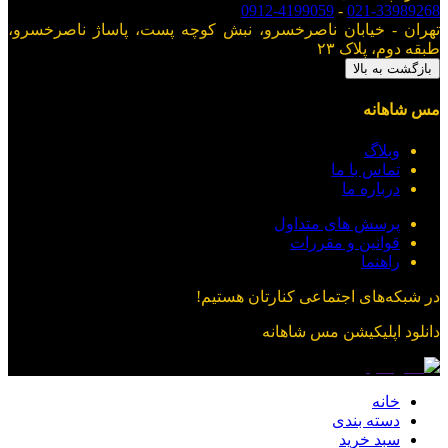
0912-4199059
-
021-33989268
تهران - خیابان ناصرخسرو، نبش کوچه پست، پاساژ ناصرخسرو،
طبقه دوم، پلاک ۲۳
بازگشت به بالا
مس شاهانه
وبلاگ
تماس با ما
درباره ما
پرسش های متداول
قوانین و مقررات
راهنما
در شبکه‌های اجتماعی کنارتان هستیم!
دانلود اپلیکیشن
مس شاهانه
خانه
دسته بندی
سبد خرید