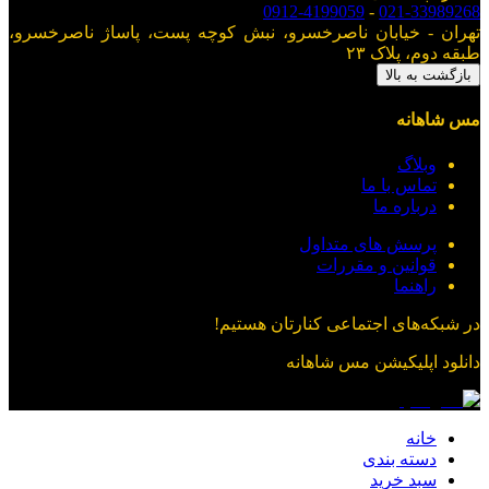
0912-4199059
-
021-33989268
تهران - خیابان ناصرخسرو، نبش کوچه پست، پاساژ ناصرخسرو،
طبقه دوم، پلاک ۲۳
بازگشت به بالا
مس شاهانه
وبلاگ
تماس با ما
درباره ما
پرسش های متداول
قوانین و مقررات
راهنما
در شبکه‌های اجتماعی کنارتان هستیم!
دانلود اپلیکیشن
مس شاهانه
خانه
دسته بندی
سبد خرید