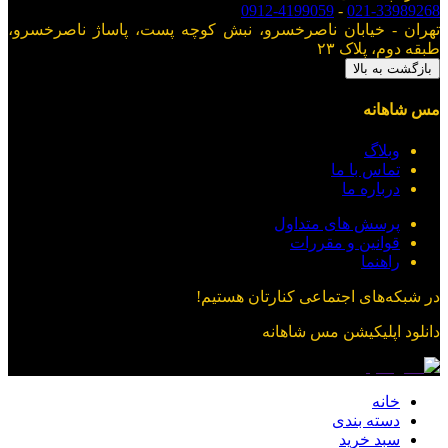
0912-4199059
-
021-33989268
تهران - خیابان ناصرخسرو، نبش کوچه پست، پاساژ ناصرخسرو،
طبقه دوم، پلاک ۲۳
بازگشت به بالا
مس شاهانه
وبلاگ
تماس با ما
درباره ما
پرسش های متداول
قوانین و مقررات
راهنما
در شبکه‌های اجتماعی کنارتان هستیم!
دانلود اپلیکیشن
مس شاهانه
خانه
دسته بندی
سبد خرید