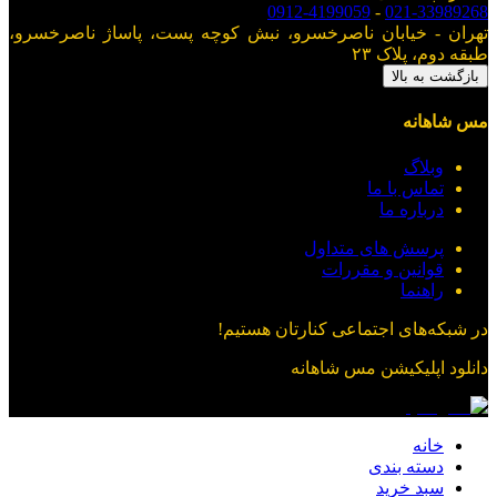
0912-4199059
-
021-33989268
تهران - خیابان ناصرخسرو، نبش کوچه پست، پاساژ ناصرخسرو،
طبقه دوم، پلاک ۲۳
بازگشت به بالا
مس شاهانه
وبلاگ
تماس با ما
درباره ما
پرسش های متداول
قوانین و مقررات
راهنما
در شبکه‌های اجتماعی کنارتان هستیم!
دانلود اپلیکیشن
مس شاهانه
خانه
دسته بندی
سبد خرید