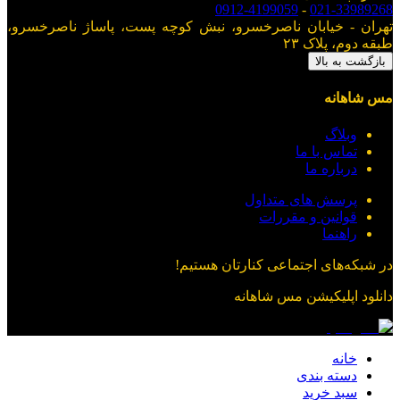
0912-4199059
-
021-33989268
تهران - خیابان ناصرخسرو، نبش کوچه پست، پاساژ ناصرخسرو،
طبقه دوم، پلاک ۲۳
بازگشت به بالا
مس شاهانه
وبلاگ
تماس با ما
درباره ما
پرسش های متداول
قوانین و مقررات
راهنما
در شبکه‌های اجتماعی کنارتان هستیم!
دانلود اپلیکیشن
مس شاهانه
خانه
دسته بندی
سبد خرید