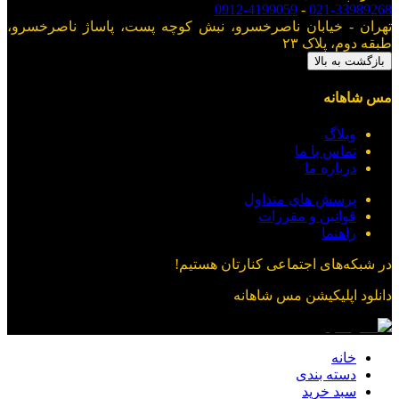
0912-4199059
-
021-33989268
تهران - خیابان ناصرخسرو، نبش کوچه پست، پاساژ ناصرخسرو،
طبقه دوم، پلاک ۲۳
بازگشت به بالا
مس شاهانه
وبلاگ
تماس با ما
درباره ما
پرسش های متداول
قوانین و مقررات
راهنما
در شبکه‌های اجتماعی کنارتان هستیم!
دانلود اپلیکیشن
مس شاهانه
خانه
دسته بندی
سبد خرید