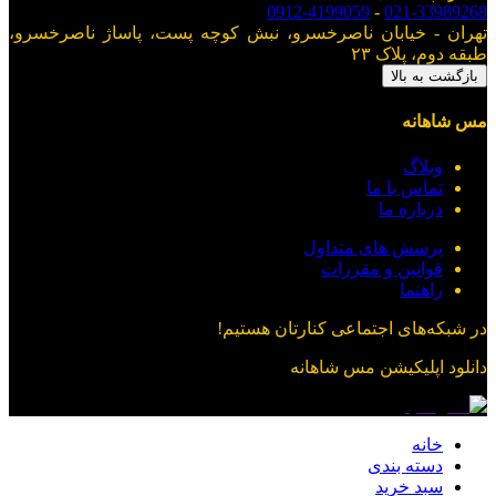
0912-4199059
-
021-33989268
تهران - خیابان ناصرخسرو، نبش کوچه پست، پاساژ ناصرخسرو،
طبقه دوم، پلاک ۲۳
بازگشت به بالا
مس شاهانه
وبلاگ
تماس با ما
درباره ما
پرسش های متداول
قوانین و مقررات
راهنما
در شبکه‌های اجتماعی کنارتان هستیم!
دانلود اپلیکیشن
مس شاهانه
خانه
دسته بندی
سبد خرید