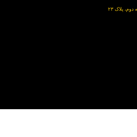
م، پلاک ۲۳