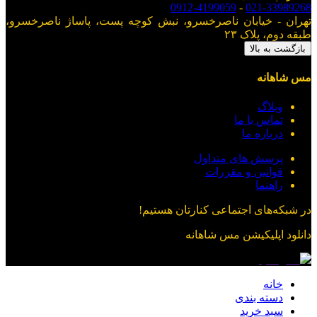
0912-4199059
-
021-33989268
تهران - خیابان ناصرخسرو، نبش کوچه پست، پاساژ ناصرخسرو،
طبقه دوم، پلاک ۲۳
بازگشت به بالا
مس شاهانه
وبلاگ
تماس با ما
درباره ما
پرسش های متداول
قوانین و مقررات
راهنما
در شبکه‌های اجتماعی کنارتان هستیم!
دانلود اپلیکیشن
مس شاهانه
خانه
دسته بندی
سبد خرید