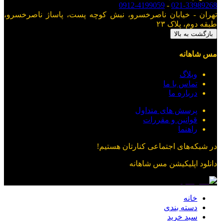
0912-4199059
-
021-33989268
تهران - خیابان ناصرخسرو، نبش کوچه پست، پاساژ ناصرخسرو،
طبقه دوم، پلاک ۲۳
بازگشت به بالا
مس شاهانه
وبلاگ
تماس با ما
درباره ما
پرسش های متداول
قوانین و مقررات
راهنما
در شبکه‌های اجتماعی کنارتان هستیم!
دانلود اپلیکیشن
مس شاهانه
خانه
دسته بندی
سبد خرید