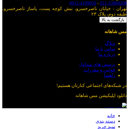
0912-4199059
-
021-33989268
تهران - خیابان ناصرخسرو، نبش کوچه پست، پاساژ ناصرخسرو،
طبقه دوم، پلاک ۲۳
بازگشت به بالا
مس شاهانه
وبلاگ
تماس با ما
درباره ما
پرسش های متداول
قوانین و مقررات
راهنما
در شبکه‌های اجتماعی کنارتان هستیم!
دانلود اپلیکیشن
مس شاهانه
خانه
دسته بندی
سبد خرید