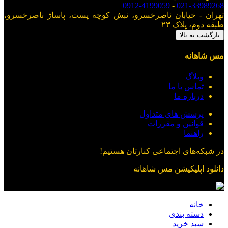
0912-4199059
-
021-33989268
تهران - خیابان ناصرخسرو، نبش کوچه پست، پاساژ ناصرخسرو،
طبقه دوم، پلاک ۲۳
بازگشت به بالا
مس شاهانه
وبلاگ
تماس با ما
درباره ما
پرسش های متداول
قوانین و مقررات
راهنما
در شبکه‌های اجتماعی کنارتان هستیم!
دانلود اپلیکیشن
مس شاهانه
خانه
دسته بندی
سبد خرید