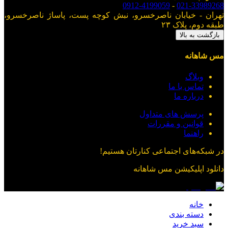
0912-4199059
-
021-33989268
تهران - خیابان ناصرخسرو، نبش کوچه پست، پاساژ ناصرخسرو،
طبقه دوم، پلاک ۲۳
بازگشت به بالا
مس شاهانه
وبلاگ
تماس با ما
درباره ما
پرسش های متداول
قوانین و مقررات
راهنما
در شبکه‌های اجتماعی کنارتان هستیم!
دانلود اپلیکیشن
مس شاهانه
خانه
دسته بندی
سبد خرید