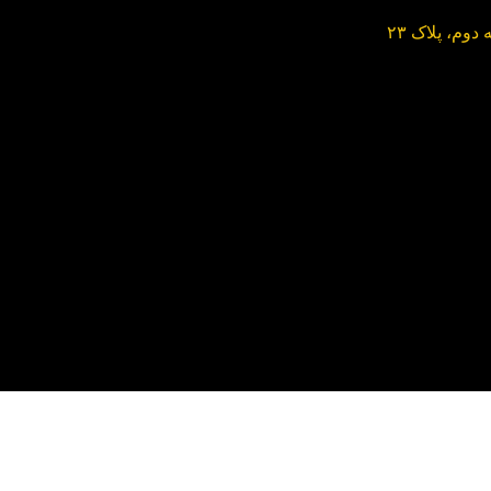
م، پلاک ۲۳