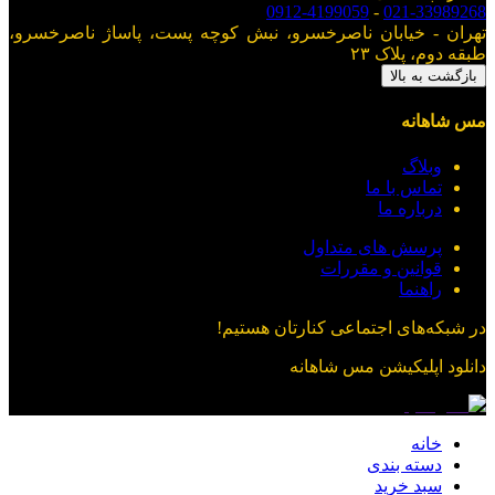
0912-4199059
-
021-33989268
تهران - خیابان ناصرخسرو، نبش کوچه پست، پاساژ ناصرخسرو،
طبقه دوم، پلاک ۲۳
بازگشت به بالا
مس شاهانه
وبلاگ
تماس با ما
درباره ما
پرسش های متداول
قوانین و مقررات
راهنما
در شبکه‌های اجتماعی کنارتان هستیم!
دانلود اپلیکیشن
مس شاهانه
خانه
دسته بندی
سبد خرید