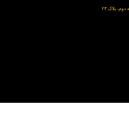
م، پلاک ۲۳