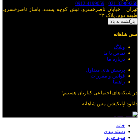
0912-4199059
-
021-33989268
تهران - خیابان ناصرخسرو، نبش کوچه پست، پاساژ ناصرخسرو،
طبقه دوم، پلاک ۲۳
بازگشت به بالا
مس شاهانه
وبلاگ
تماس با ما
درباره ما
پرسش های متداول
قوانین و مقررات
راهنما
در شبکه‌های اجتماعی کنارتان هستیم!
دانلود اپلیکیشن
مس شاهانه
خانه
دسته بندی
سبد خرید