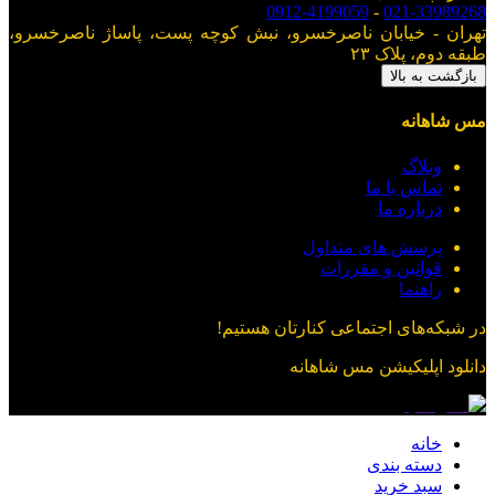
0912-4199059
-
021-33989268
تهران - خیابان ناصرخسرو، نبش کوچه پست، پاساژ ناصرخسرو،
طبقه دوم، پلاک ۲۳
بازگشت به بالا
مس شاهانه
وبلاگ
تماس با ما
درباره ما
پرسش های متداول
قوانین و مقررات
راهنما
در شبکه‌های اجتماعی کنارتان هستیم!
دانلود اپلیکیشن
مس شاهانه
خانه
دسته بندی
سبد خرید