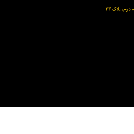
م، پلاک ۲۳