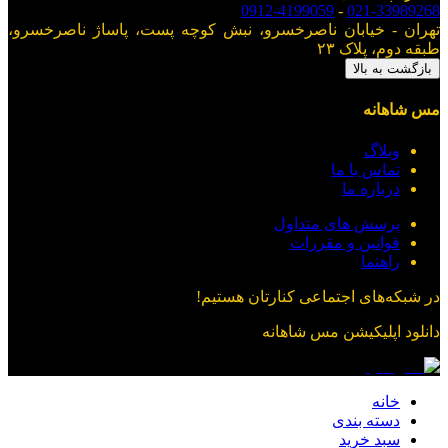
0912-4199059
-
021-33989268
تهران - خیابان ناصرخسرو، نبش کوچه پست، پاساژ ناصرخسرو،
طبقه دوم، پلاک ۲۳
بازگشت به بالا
مس شاهانه
وبلاگ
تماس با ما
درباره ما
پرسش های متداول
قوانین و مقررات
راهنما
در شبکه‌های اجتماعی کنارتان هستیم!
دانلود اپلیکیشن
مس شاهانه
خانه
دسته بندی
سبد خرید