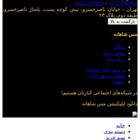
0912-4199059
-
021-33989268
تهران - خیابان ناصرخسرو، نبش کوچه پست، پاساژ ناصرخسرو،
طبقه دوم، پلاک ۲۳
بازگشت به بالا
مس شاهانه
وبلاگ
تماس با ما
درباره ما
پرسش های متداول
قوانین و مقررات
راهنما
در شبکه‌های اجتماعی کنارتان هستیم!
دانلود اپلیکیشن
مس شاهانه
خانه
دسته بندی
سبد خرید