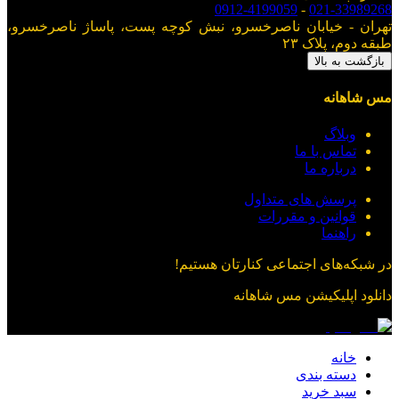
0912-4199059
-
021-33989268
تهران - خیابان ناصرخسرو، نبش کوچه پست، پاساژ ناصرخسرو،
طبقه دوم، پلاک ۲۳
بازگشت به بالا
مس شاهانه
وبلاگ
تماس با ما
درباره ما
پرسش های متداول
قوانین و مقررات
راهنما
در شبکه‌های اجتماعی کنارتان هستیم!
دانلود اپلیکیشن
مس شاهانه
خانه
دسته بندی
سبد خرید