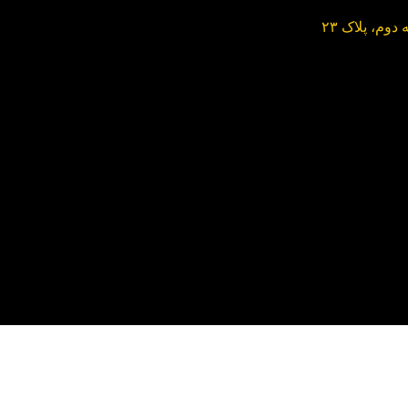
م، پلاک ۲۳