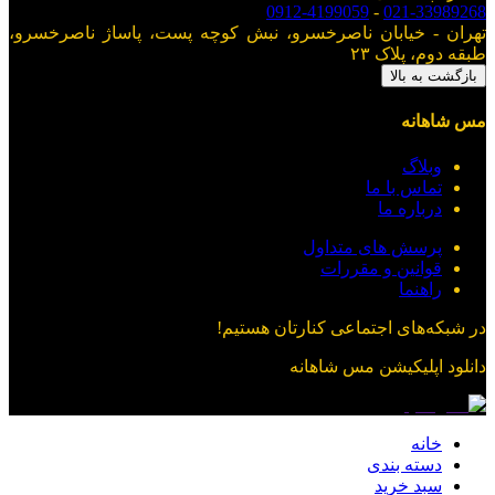
0912-4199059
-
021-33989268
تهران - خیابان ناصرخسرو، نبش کوچه پست، پاساژ ناصرخسرو،
طبقه دوم، پلاک ۲۳
بازگشت به بالا
مس شاهانه
وبلاگ
تماس با ما
درباره ما
پرسش های متداول
قوانین و مقررات
راهنما
در شبکه‌های اجتماعی کنارتان هستیم!
دانلود اپلیکیشن
مس شاهانه
خانه
دسته بندی
سبد خرید