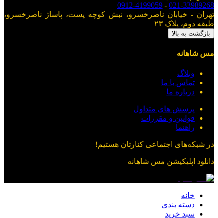
0912-4199059
-
021-33989268
تهران - خیابان ناصرخسرو، نبش کوچه پست، پاساژ ناصرخسرو،
طبقه دوم، پلاک ۲۳
بازگشت به بالا
مس شاهانه
وبلاگ
تماس با ما
درباره ما
پرسش های متداول
قوانین و مقررات
راهنما
در شبکه‌های اجتماعی کنارتان هستیم!
دانلود اپلیکیشن
مس شاهانه
خانه
دسته بندی
سبد خرید