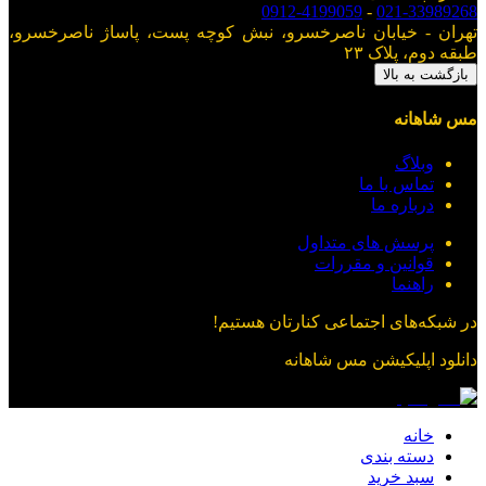
0912-4199059
-
021-33989268
تهران - خیابان ناصرخسرو، نبش کوچه پست، پاساژ ناصرخسرو،
طبقه دوم، پلاک ۲۳
بازگشت به بالا
مس شاهانه
وبلاگ
تماس با ما
درباره ما
پرسش های متداول
قوانین و مقررات
راهنما
در شبکه‌های اجتماعی کنارتان هستیم!
دانلود اپلیکیشن
مس شاهانه
خانه
دسته بندی
سبد خرید