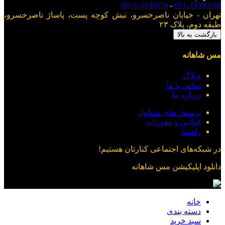
0912-4199059
-
021-33989268
تهران - خیابان ناصرخسرو، نبش کوچه پست، پاساژ ناصرخسرو،
طبقه دوم، پلاک ۲۳
بازگشت به بالا
مس شاهانه
وبلاگ
تماس با ما
درباره ما
پرسش های متداول
قوانین و مقررات
راهنما
در شبکه‌های اجتماعی کنارتان هستیم!
دانلود اپلیکیشن
مس شاهانه
خانه
دسته بندی
سبد خرید