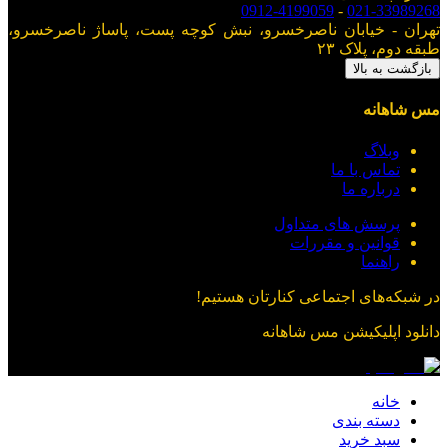
0912-4199059
-
021-33989268
تهران - خیابان ناصرخسرو، نبش کوچه پست، پاساژ ناصرخسرو،
طبقه دوم، پلاک ۲۳
بازگشت به بالا
مس شاهانه
وبلاگ
تماس با ما
درباره ما
پرسش های متداول
قوانین و مقررات
راهنما
در شبکه‌های اجتماعی کنارتان هستیم!
دانلود اپلیکیشن
مس شاهانه
خانه
دسته بندی
سبد خرید