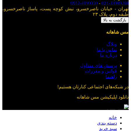
0912-4199059
-
021-33989268
تهران - خیابان ناصرخسرو، نبش کوچه پست، پاساژ ناصرخسرو،
طبقه دوم، پلاک ۲۳
بازگشت به بالا
مس شاهانه
وبلاگ
تماس با ما
درباره ما
پرسش های متداول
قوانین و مقررات
راهنما
در شبکه‌های اجتماعی کنارتان هستیم!
دانلود اپلیکیشن
مس شاهانه
خانه
دسته بندی
سبد خرید