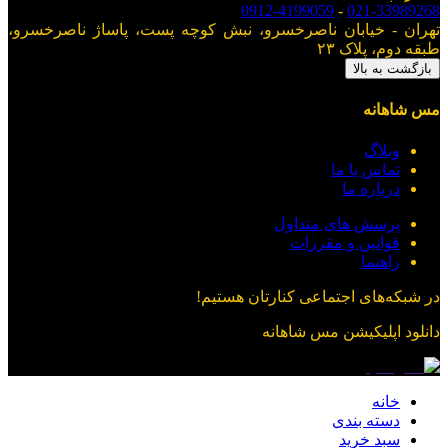
0912-4199059
-
021-33989268
تهران - خیابان ناصرخسرو، نبش کوچه پست، پاساژ ناصرخسرو،
طبقه دوم، پلاک ۲۳
بازگشت به بالا
مس شاهانه
وبلاگ
تماس با ما
درباره ما
پرسش های متداول
قوانین و مقررات
راهنما
در شبکه‌های اجتماعی کنارتان هستیم!
دانلود اپلیکیشن
مس شاهانه
خانه
دسته بندی
سبد خرید