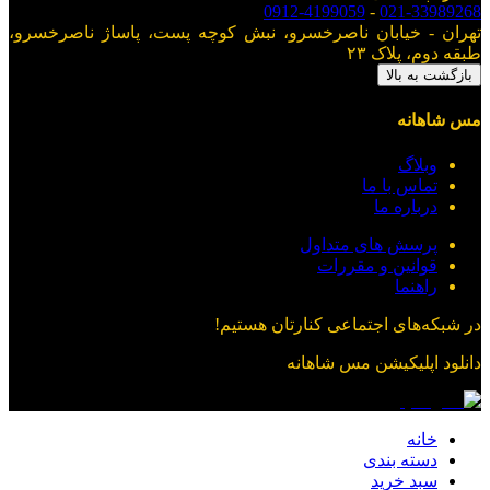
0912-4199059
-
021-33989268
تهران - خیابان ناصرخسرو، نبش کوچه پست، پاساژ ناصرخسرو،
طبقه دوم، پلاک ۲۳
بازگشت به بالا
مس شاهانه
وبلاگ
تماس با ما
درباره ما
پرسش های متداول
قوانین و مقررات
راهنما
در شبکه‌های اجتماعی کنارتان هستیم!
دانلود اپلیکیشن
مس شاهانه
خانه
دسته بندی
سبد خرید