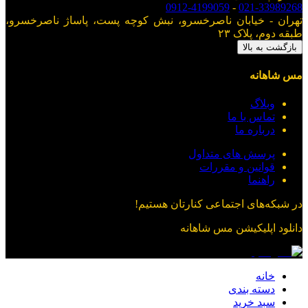
0912-4199059
-
021-33989268
تهران - خیابان ناصرخسرو، نبش کوچه پست، پاساژ ناصرخسرو،
طبقه دوم، پلاک ۲۳
بازگشت به بالا
مس شاهانه
وبلاگ
تماس با ما
درباره ما
پرسش های متداول
قوانین و مقررات
راهنما
در شبکه‌های اجتماعی کنارتان هستیم!
دانلود اپلیکیشن
مس شاهانه
خانه
دسته بندی
سبد خرید