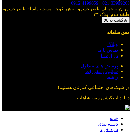
0912-4199059
-
021-33989268
تهران - خیابان ناصرخسرو، نبش کوچه پست، پاساژ ناصرخسرو،
طبقه دوم، پلاک ۲۳
بازگشت به بالا
مس شاهانه
وبلاگ
تماس با ما
درباره ما
پرسش های متداول
قوانین و مقررات
راهنما
در شبکه‌های اجتماعی کنارتان هستیم!
دانلود اپلیکیشن
مس شاهانه
خانه
دسته بندی
سبد خرید